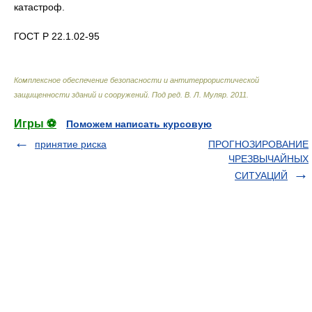
катастроф.
ГОСТ Р 22.1.02-95
Комплексное обеспечение безопасности и антитеррористической
защищенности зданий и сооружений
.
Под ред. В. Л. Муляр
.
2011
.
Игры ⚽
Поможем написать курсовую
принятие риска
ПРОГНОЗИРОВАНИЕ
ЧРЕЗВЫЧАЙНЫХ
СИТУАЦИЙ