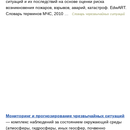
ситуаций и их последствий на основе оценки риска
возникновения пожаров, взрывов, аварий, катастроф. EdwART.
Словарь терминов МЧС, 2010 …
Словарь черезвычайных ситуаций
Мониторинг и прогнозирование чрезвычайных ситуаций
— комплекс наблюдений за состоянием окружающей среды
(атмосферы, гидросферы, иных геосфер, почвенно