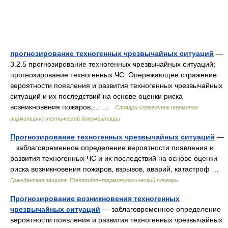
прогнозирование техногенных чрезвычайных ситуаций
—
3.2.5 прогнозирование техногенных чрезвычайных ситуаций;
прогнозирование техногенных ЧС: Опережающее отражение
вероятности появления и развития техногенных чрезвычайных
ситуаций и их последствий на основе оценки риска
возникновения пожаров,… …
Словарь-справочник терминов
нормативно-технической документации
Прогнозирование техногенных чрезвычайных ситуаций
—
заблаговременное определение вероятности появления и
развития техногенных ЧС и их последствий на основе оценки
риска возникновения пожаров, взрывов, аварий, катастроф …
Гражданская защита. Понятийно-терминологический словарь
Прогнозирование возникновения техногенных
чрезвычайных ситуаций
— заблаговременное определение
вероятности появления и развития техногенных чрезвычайных