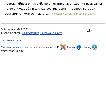
чрезвычайных ситуаций, по снижению уменьшение возможных
потерь и ущерба в случае возникновения, основу которой
составляют конкретные… …
Словарь черезвычайных ситуаций
© Академик, 2000-2026
18+
Обратная связь:
Техподдержка
,
Реклама на сайте
👣 Путешествия
Экспорт словарей на сайты
, сделанные на PHP,
Joomla,
Drupal,
WordPress, MODx.