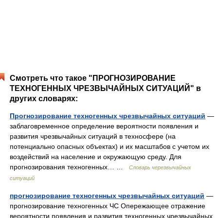
Смотреть что такое "ПРОГНОЗИРОВАНИЕ
ТЕХНОГЕННЫХ ЧРЕЗВЫЧАЙНЫХ СИТУАЦИЙ" в
других словарях:
Прогнозирование техногенных чрезвычайных ситуаций
—
заблаговременное определение вероятности появления и
развития чрезвычайных ситуаций в техносфере (на
потенциально опасных объектах) и их масштабов с учетом их
воздействий на население и окружающую среду. Для
прогнозирования техногенных… …
Словарь черезвычайных
ситуаций
прогнозирование техногенных чрезвычайных ситуаций
—
прогнозирование техногенных ЧС Опережающее отражение
вероятности появления и развития техногенных чрезвычайных